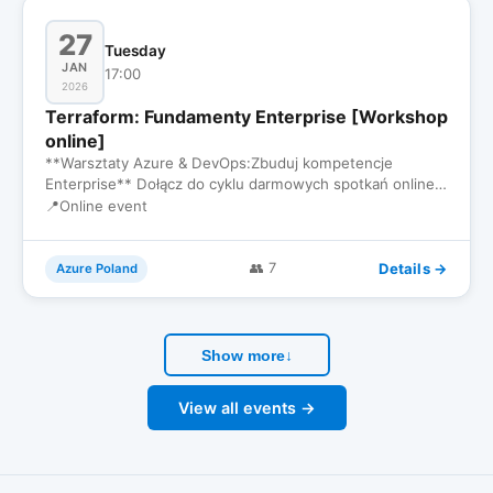
27
Tuesday
JAN
17:00
2026
Terraform: Fundamenty Enterprise [Workshop
online]
**Warsztaty Azure & DevOps:Zbuduj kompetencje
Enterprise** Dołącz do cyklu darmowych spotkań online
dla inżynierów, któr…
📍
Online event
Details →
👥 7
Azure Poland
Show more
↓
View all events →