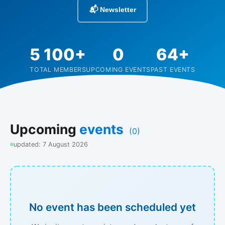
📬 Newsletter
5 100+
0
64+
TOTAL MEMBERS
UPCOMING EVENTS
PAST EVENTS
Upcoming
events
(0)
updated: 7 August 2026
No event has been scheduled yet