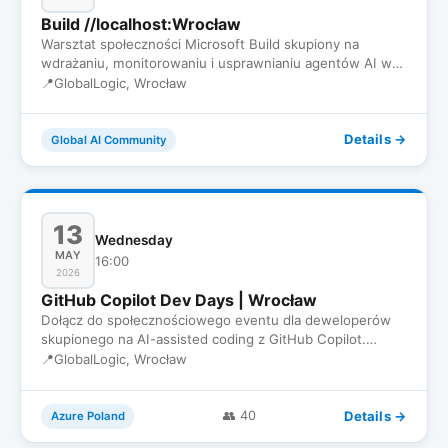
Build //localhost:Wrocław
Warsztat społeczności Microsoft Build skupiony na
wdrażaniu, monitorowaniu i usprawnianiu agentów AI w
środowisku produk…
📍
GlobalLogic, Wrocław
Details →
Global AI Community
13
Wednesday
MAY
16:00
2026
GitHub Copilot Dev Days | Wrocław
Dołącz do społecznościowego eventu dla deweloperów
skupionego na AI-assisted coding z GitHub Copilot.
Spotkamy się, żeby…
📍
GlobalLogic, Wrocław
Details →
👥 40
Azure Poland