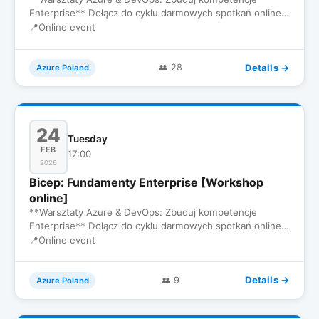
Enterprise** Dołącz do cyklu darmowych spotkań online
dla inżynierów, któ…
📍
Online event
Details →
👥 28
Azure Poland
24
Tuesday
FEB
17:00
2026
Bicep: Fundamenty Enterprise [Workshop
online]
**Warsztaty Azure & DevOps: Zbuduj kompetencje
Enterprise** Dołącz do cyklu darmowych spotkań online
dla inżynierów, któ…
📍
Online event
Details →
👥 9
Azure Poland