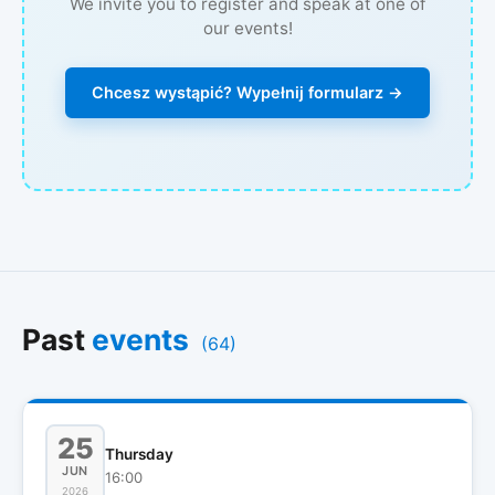
We invite you to register and speak at one of
our events!
Chcesz wystąpić? Wypełnij formularz →
Past
events
(64)
25
Thursday
JUN
16:00
2026