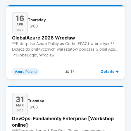
16
Thursday
APR
16:00
2026
GlobalAzure 2026 Wrocław
**Enterprise Azure Policy as Code (EPAC) w praktyce**
Dołącz do praktycznych warsztatów podczas Global Azure
2026. Razem…
📍
GlobalLogic, Wrocław
Details →
👥 17
Azure Poland
31
Tuesday
MAR
16:00
2026
DevOps: Fundamenty Enterprise [Workshop
online]
**Warsztaty Azure & DevOps: Zbuduj kompetencje