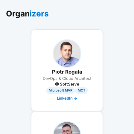
Organ
izers
Piotr Rogala
DevOps & Cloud Architect
@ SoftServe
Microsoft MVP
MCT
LinkedIn →