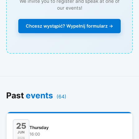
We invite you to register and speak at one of
our events!
Chcesz wystąpić? Wypełnij formularz →
Past
events
(64)
25
Thursday
JUN
16:00
2026