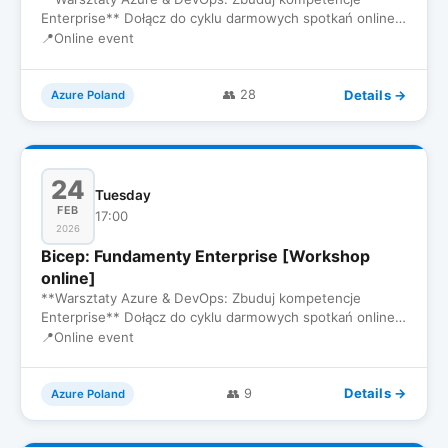
Enterprise** Dołącz do cyklu darmowych spotkań online
dla inżynierów, któ…
📍
Online event
Details →
👥 28
Azure Poland
24
Tuesday
FEB
17:00
2026
Bicep: Fundamenty Enterprise [Workshop
online]
**Warsztaty Azure & DevOps: Zbuduj kompetencje
Enterprise** Dołącz do cyklu darmowych spotkań online
dla inżynierów, któ…
📍
Online event
Details →
👥 9
Azure Poland