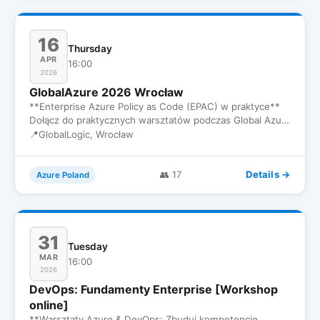
16
Thursday
APR
16:00
2026
GlobalAzure 2026 Wrocław
**Enterprise Azure Policy as Code (EPAC) w praktyce**
Dołącz do praktycznych warsztatów podczas Global Azure
2026. Razem…
📍
GlobalLogic, Wrocław
Details →
👥 17
Azure Poland
31
Tuesday
MAR
16:00
2026
DevOps: Fundamenty Enterprise [Workshop
online]
**Warsztaty Azure & DevOps: Zbuduj kompetencje