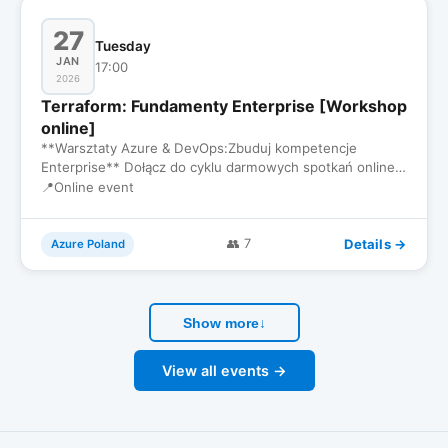
27
Tuesday
JAN
17:00
2026
Terraform: Fundamenty Enterprise [Workshop
online]
**Warsztaty Azure & DevOps:Zbuduj kompetencje
Enterprise** Dołącz do cyklu darmowych spotkań online
dla inżynierów, któr…
📍
Online event
Details →
👥 7
Azure Poland
Show more
↓
View all events →