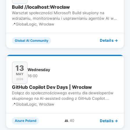
Build //localhost:Wrocław
Warsztat społeczności Microsoft Build skupiony na
wdrażaniu, monitorowaniu i usprawnianiu agentów AI w
środowisku produk…
📍
GlobalLogic, Wrocław
Details →
Global AI Community
13
Wednesday
MAY
16:00
2026
GitHub Copilot Dev Days | Wrocław
Dołącz do społecznościowego eventu dla deweloperów
skupionego na AI-assisted coding z GitHub Copilot.
Spotkamy się, żeby…
📍
GlobalLogic, Wrocław
Details →
👥 40
Azure Poland