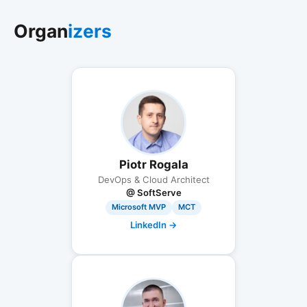
Organ
izers
Piotr Rogala
DevOps & Cloud Architect
@ SoftServe
Microsoft MVP
MCT
LinkedIn →