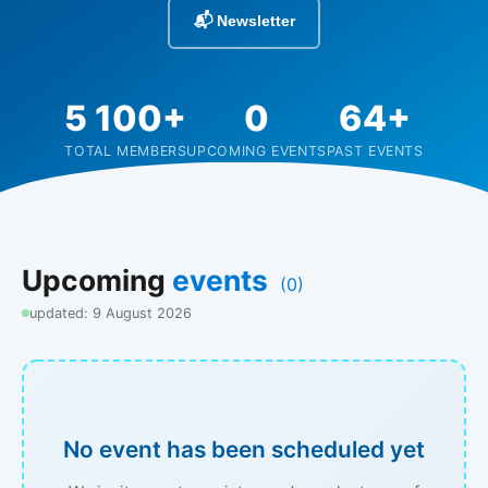
📬 Newsletter
5 100+
0
64+
TOTAL MEMBERS
UPCOMING EVENTS
PAST EVENTS
Upcoming
events
(0)
updated: 9 August 2026
No event has been scheduled yet