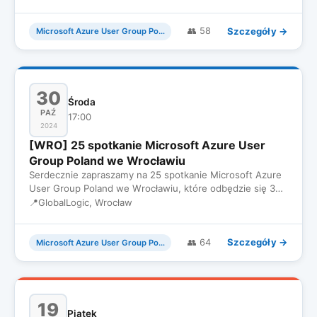
Szczegóły →
👥 58
Microsoft Azure User Group Poland
30
Środa
PAŹ
17:00
2024
[WRO] 25 spotkanie Microsoft Azure User
Group Poland we Wrocławiu
Serdecznie zapraszamy na 25 spotkanie Microsoft Azure
User Group Poland we Wrocławiu, które odbędzie się 30
Października…
📍
GlobalLogic, Wrocław
Szczegóły →
👥 64
Microsoft Azure User Group Poland
19
Piątek