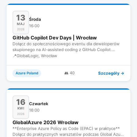
13
Środa
MAJ
16:00
2026
GitHub Copilot Dev Days | Wrocław
Dołącz do społecznościowego eventu dla deweloperów
skupionego na AI-assisted coding z GitHub Copilot.
Spotkamy się, żeby…
📍
GlobalLogic, Wrocław
Szczegóły →
👥 40
Azure Poland
16
Czwartek
KWI
16:00
2026
GlobalAzure 2026 Wrocław
**Enterprise Azure Policy as Code (EPAC) w praktyce**
Dołącz do praktycznych warsztatów podczas Global Azure