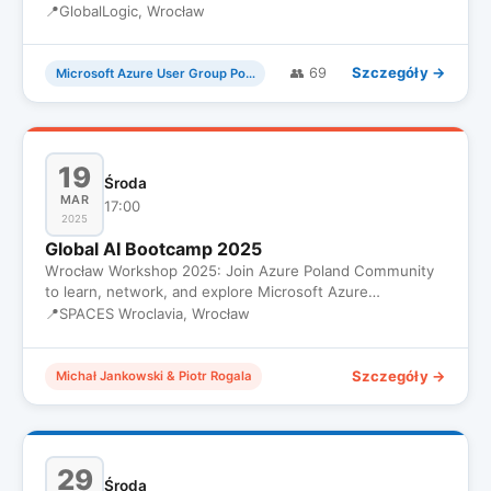
Marca we Śro…
📍
GlobalLogic, Wrocław
Szczegóły →
👥 69
Microsoft Azure User Group Poland
19
Środa
MAR
17:00
2025
Global AI Bootcamp 2025
Wrocław Workshop 2025: Join Azure Poland Community
to learn, network, and explore Microsoft Azure
innovations in a suppo…
📍
SPACES Wroclavia, Wrocław
Szczegóły →
Michał Jankowski & Piotr Rogala
29
Środa