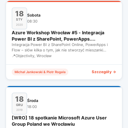
18
Sobota
STY
08:30
2020
Azure Workshop Wrocław #5 - Integracja
Power BI z SharePoint, PowerApps....
Integracja Power BI z SharePoint Online, PowerApps i
Flow – słów kilka o tym, jak nie stworzyć mieszanki
wybuchowej
📍
Objectivity, Wrocław
Szczegóły →
Michał Jankowski & Piotr Rogala
18
Środa
GRU
18:00
2019
[WRO] 18 spotkanie Microsoft Azure User
Group Poland we Wrocławiu