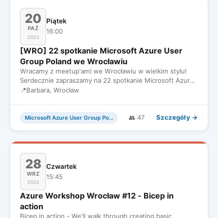
20
Piątek
PAŹ
16:00
2023
[WRO] 22 spotkanie Microsoft Azure User
Group Poland we Wrocławiu
Wracamy z meetup'ami we Wrocławiu w wielkim stylu!
Serdecznie zapraszamy na 22 spotkanie Microsoft Azure
User Group Pola…
📍
Barbara, Wrocław
Szczegóły →
👥 47
Microsoft Azure User Group Poland
28
Czwartek
WRZ
15:45
2023
Azure Workshop Wrocław #12 - Bicep in
action
Bicep in action - We'll walk through creating basic