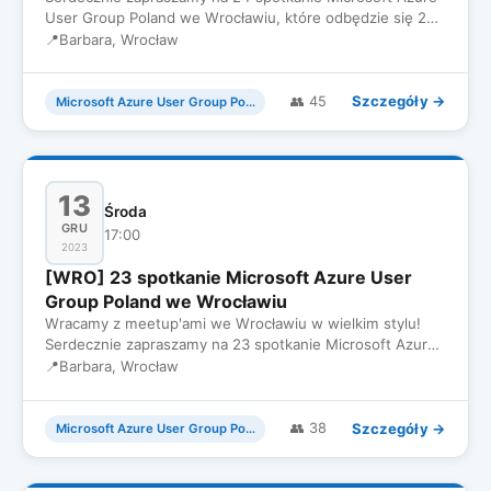
User Group Poland we Wrocławiu, które odbędzie się 27
Lutego we Wt…
📍
Barbara, Wrocław
Szczegóły →
👥 45
Microsoft Azure User Group Poland
13
Środa
GRU
17:00
2023
[WRO] 23 spotkanie Microsoft Azure User
Group Poland we Wrocławiu
Wracamy z meetup'ami we Wrocławiu w wielkim stylu!
Serdecznie zapraszamy na 23 spotkanie Microsoft Azure
User Group Pola…
📍
Barbara, Wrocław
Szczegóły →
👥 38
Microsoft Azure User Group Poland