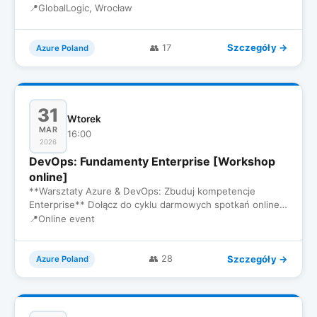
2026. Razem…
📍
GlobalLogic, Wrocław
Szczegóły →
👥 17
Azure Poland
31
Wtorek
MAR
16:00
2026
DevOps: Fundamenty Enterprise [Workshop
online]
**Warsztaty Azure & DevOps: Zbuduj kompetencje
Enterprise** Dołącz do cyklu darmowych spotkań online
dla inżynierów, któ…
📍
Online event
Szczegóły →
👥 28
Azure Poland