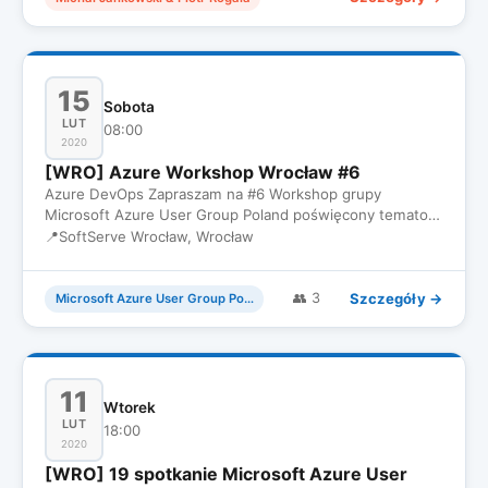
15
Sobota
LUT
08:00
2020
[WRO] Azure Workshop Wrocław #6
Azure DevOps Zapraszam na #6 Workshop grupy
Microsoft Azure User Group Poland poświęcony tematowi
Azure DevOps. Podczas…
📍
SoftServe Wrocław, Wrocław
Szczegóły →
👥 3
Microsoft Azure User Group Poland
11
Wtorek
LUT
18:00
2020
[WRO] 19 spotkanie Microsoft Azure User