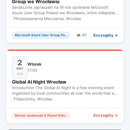
Group we Wrocławiu
Serdecznie zapraszam na 16-ste spotkanie Microsoft
Azure User Group Poland we Wrocławiu, które odbędzie
się 27 Maja w Po…
📍
Klubokawiarnia Mleczarnia, Wrocław
Szczegóły →
👥 40
Microsoft Azure User Group Poland
2
Wtorek
KWI
17:00
2019
Global AI Night Wrocław
Introduction The Global AI Night is a free evening event
organized by local communities all over the world that are
pass…
📍
Objectivity, Wrocław
Szczegóły →
Michal Jankowski & Paweł Klimczyk