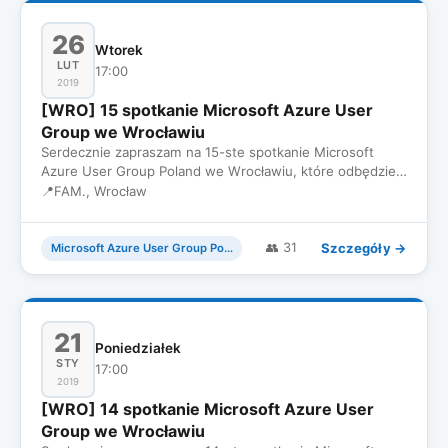
26
Wtorek
LUT
17:00
2019
[WRO] 15 spotkanie Microsoft Azure User
Group we Wrocławiu
Serdecznie zapraszam na 15-ste spotkanie Microsoft
Azure User Group Poland we Wrocławiu, które odbędzie
się 26 Lutego we…
📍
FAM., Wrocław
Szczegóły →
👥 31
Microsoft Azure User Group Poland
21
Poniedziałek
STY
17:00
2019
[WRO] 14 spotkanie Microsoft Azure User
Group we Wrocławiu