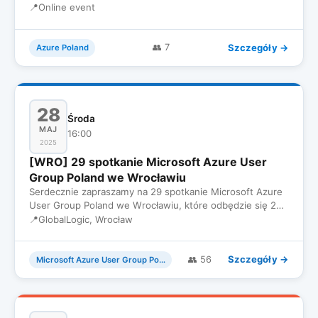
dla inżynierów, któr…
📍
Online event
Szczegóły →
👥 7
Azure Poland
28
Środa
MAJ
16:00
2025
[WRO] 29 spotkanie Microsoft Azure User
Group Poland we Wrocławiu
Serdecznie zapraszamy na 29 spotkanie Microsoft Azure
User Group Poland we Wrocławiu, które odbędzie się 28
Maja we Środ…
📍
GlobalLogic, Wrocław
Szczegóły →
👥 56
Microsoft Azure User Group Poland