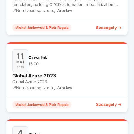
templates, building CI/CD automation, modularization,
building more…
📍
Nordcloud sp. z o.o., Wrocław
Szczegóły →
Michał Jankowski & Piotr Rogala
11
Czwartek
MAJ
16:00
2023
Global Azure 2023
Global Azure 2023
📍
Nordcloud sp. z o.o., Wrocław
Szczegóły →
Michał Jankowski & Piotr Rogala
4