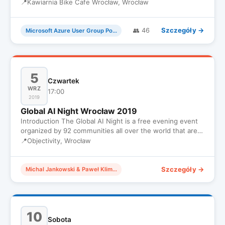
się 22 Październ…
📍
Kawiarnia Bike Cafe Wrocław, Wrocław
Szczegóły →
👥 46
Microsoft Azure User Group Poland
5
Czwartek
WRZ
17:00
2019
Global AI Night Wrocław 2019
Introduction The Global AI Night is a free evening event
organized by 92 communities all over the world that are
passion…
📍
Objectivity, Wrocław
Szczegóły →
Michal Jankowski & Paweł Klimczyk
10
Sobota