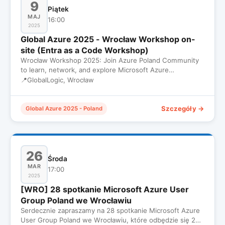
9
Piątek
MAJ
16:00
2025
Global Azure 2025 - Wrocław Workshop on-
site (Entra as a Code Workshop)
Wrocław Workshop 2025: Join Azure Poland Community
to learn, network, and explore Microsoft Azure
innovations in a suppo…
📍
GlobalLogic, Wrocław
Szczegóły →
Global Azure 2025 - Poland
26
Środa
MAR
17:00
2025
[WRO] 28 spotkanie Microsoft Azure User
Group Poland we Wrocławiu
Serdecznie zapraszamy na 28 spotkanie Microsoft Azure
User Group Poland we Wrocławiu, które odbędzie się 26