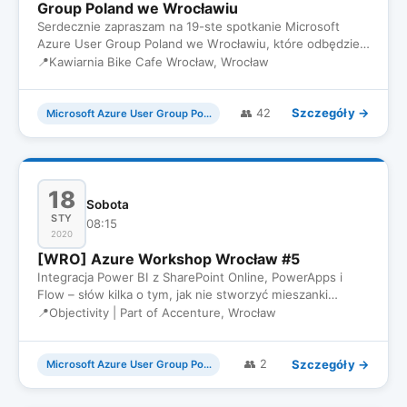
Group Poland we Wrocławiu
Serdecznie zapraszam na 19-ste spotkanie Microsoft
Azure User Group Poland we Wrocławiu, które odbędzie
się 11 Lutego we…
📍
Kawiarnia Bike Cafe Wrocław, Wrocław
Szczegóły →
👥 42
Microsoft Azure User Group Poland
18
Sobota
STY
08:15
2020
[WRO] Azure Workshop Wrocław #5
Integracja Power BI z SharePoint Online, PowerApps i
Flow – słów kilka o tym, jak nie stworzyć mieszanki
wybuchowej Powe…
📍
Objectivity | Part of Accenture, Wrocław
Szczegóły →
👥 2
Microsoft Azure User Group Poland