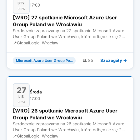
STY
17:00
2025
[WRO] 27 spotkanie Microsoft Azure User
Group Poland we Wrocławiu
Serdecznie zapraszamy na 27 spotkanie Microsoft Azure
User Group Poland we Wrocławiu, które odbędzie się 29
Stycznia we…
📍
GlobalLogic, Wrocław
Szczegóły →
👥 85
Microsoft Azure User Group Poland
27
Środa
LIS
17:00
2024
[WRO] 26 spotkanie Microsoft Azure User
Group Poland we Wrocławiu
Serdecznie zapraszamy na 26 spotkanie Microsoft Azure
User Group Poland we Wrocławiu, które odbędzie się 27
Listopada we…
📍
GlobalLogic, Wrocław