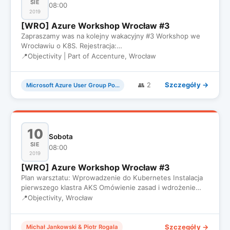
SIE
08:00
2019
[WRO] Azure Workshop Wrocław #3
Zapraszamy was na kolejny wakacyjny #3 Workshop we
Wrocławiu o K8S. Rejestracja:
https://www.eventbrite.com/e/wro-azure-…
📍
Objectivity | Part of Accenture, Wrocław
Szczegóły →
👥 2
Microsoft Azure User Group Poland
10
Sobota
SIE
08:00
2019
[WRO] Azure Workshop Wrocław #3
Plan warsztatu: Wprowadzenie do Kubernetes Instalacja
pierwszego klastra AKS Omówienie zasad i wdrożenie
pierwszej aplik…
📍
Objectivity, Wrocław
Szczegóły →
Michał Jankowski & Piotr Rogala