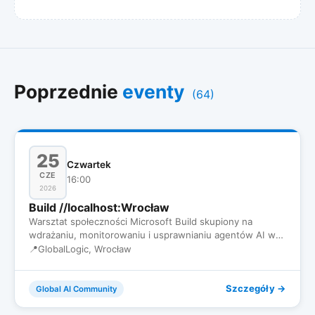
Poprzednie
eventy
(64)
25
Czwartek
CZE
16:00
2026
Build //localhost:Wrocław
Warsztat społeczności Microsoft Build skupiony na
wdrażaniu, monitorowaniu i usprawnianiu agentów AI w
środowisku produk…
📍
GlobalLogic, Wrocław
Szczegóły →
Global AI Community