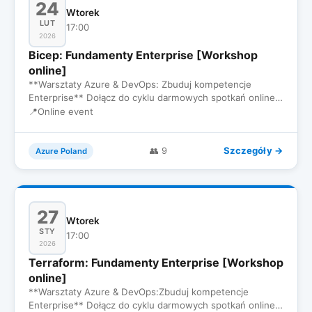
24
Wtorek
LUT
17:00
2026
Bicep: Fundamenty Enterprise [Workshop
online]
**Warsztaty Azure & DevOps: Zbuduj kompetencje
Enterprise** Dołącz do cyklu darmowych spotkań online
dla inżynierów, któ…
📍
Online event
Szczegóły →
👥 9
Azure Poland
27
Wtorek
STY
17:00
2026
Terraform: Fundamenty Enterprise [Workshop
online]
**Warsztaty Azure & DevOps:Zbuduj kompetencje
Enterprise** Dołącz do cyklu darmowych spotkań online