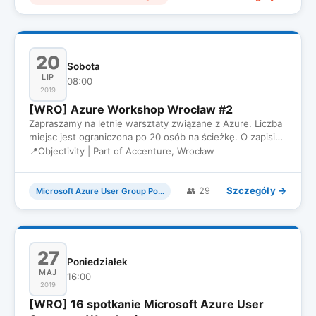
20
Sobota
LIP
08:00
2019
[WRO] Azure Workshop Wrocław #2
Zapraszamy na letnie warsztaty związane z Azure. Liczba
miejsc jest ograniczona po 20 osób na ścieżkę. O zapisie
decyduj…
📍
Objectivity | Part of Accenture, Wrocław
Szczegóły →
👥 29
Microsoft Azure User Group Poland
27
Poniedziałek
MAJ
16:00
2019
[WRO] 16 spotkanie Microsoft Azure User