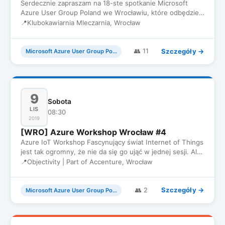
Serdecznie zapraszam na 18-ste spotkanie Microsoft
Azure User Group Poland we Wrocławiu, które odbędzie
się 18 Grudnia w…
📍
Klubokawiarnia Mleczarnia, Wrocław
Szczegóły →
👥 11
Microsoft Azure User Group Poland
9
Sobota
LIS
08:30
2019
[WRO] Azure Workshop Wrocław #4
Azure IoT Workshop Fascynujący świat Internet of Things
jest tak ogromny, że nie da się go ująć w jednej sesji. Ale
da s…
📍
Objectivity | Part of Accenture, Wrocław
Szczegóły →
👥 2
Microsoft Azure User Group Poland